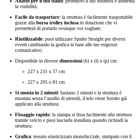
Adatto per il tuo stand
: promuovi il tuo business e aumenta
la visibilità;
Facile da trasportare
: la struttura è facilmente trasportabile
grazie alla
borsa trolley inclusa
in dotazione che vi
permetterà di portarlo ovunque voi vogliate;
Riutilizzabile
: puoi utilizzare Spider Straight per diversi
eventi cambiando la grafica in base alle tue esigenze
comunicative;
Disponibile in diverse
dimensioni
(h) x
(l) x
(p) cm:
227 x 231 x 57 cm
227 x 295 x 81 cm
Si monta in 2 minuti
: bastano 2 minuti e la struttura è
montata senza l’ausilio di utensili, il telo viene fornito già
applicato alla struttura;
Fissaggio rapido
: la stampa si fissa facilmente alla struttura
tramite velcro e puoi lasciarla installata quando richiudi la
struttura;
Grafica
: tessuto elasticizzato monofacciale, stampato con il