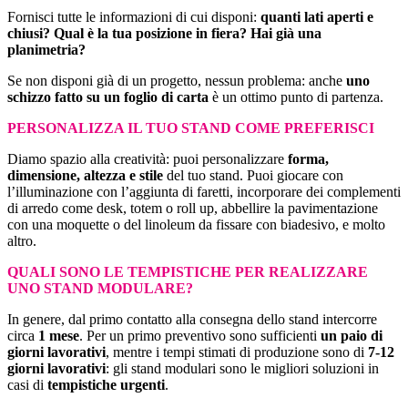
Fornisci tutte le informazioni di cui disponi:
quanti lati aperti e
chiusi?
Qual è la tua posizione in fiera?
Hai già una
planimetria?
Se non disponi già di un progetto, nessun problema: anche
uno
schizzo fatto su un foglio di carta
è un ottimo punto di partenza.
PERSONALIZZA IL TUO STAND COME PREFERISCI
Diamo spazio alla creatività: puoi personalizzare
forma,
dimensione, altezza e stile
del tuo stand. Puoi giocare con
l’illuminazione con l’aggiunta di faretti, incorporare dei complementi
di arredo come desk, totem o roll up, abbellire la pavimentazione
con una moquette o del linoleum da fissare con biadesivo, e molto
altro.
QUALI SONO LE TEMPISTICHE PER REALIZZARE
UNO STAND MODULARE?
In genere, dal primo contatto alla consegna dello stand intercorre
circa
1 mese
. Per un primo preventivo sono sufficienti
un paio di
giorni lavorativi
, mentre i tempi stimati di produzione sono di
7-12
giorni lavorativi
: gli stand modulari sono le migliori soluzioni in
casi di
tempistiche urgenti
.