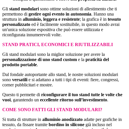
Gli
stand modulari
sono ottime soluzioni di allestimento che ti
permettono di
gestire ogni evento in autonomia
. Hanno una
struttura in
alluminio, leggera e resistente
; la grafica è in
tessuto
personalizzato
ed è facilmente sostituibile, in questo modo avrai
un'unica soluzione espositiva che può essere utilizzata e
riconfigurata innumerevoli volte.
STAND PRATICI, ECONOMICI E RIUTILIZZABILI
Gli stand modulari sono la miglior soluzione per avere la
personalizzazione di uno stand custom
e la
praticità del
prodotto portable
.
Dal fondale autoportante allo stand, le nostre soluzioni modulari
sono
versatili
e si adattano a tutti i tipi di eventi: fiere, congressi,
corner pubblicitari e mostre.
Questo ti permette di
riconfigurare il tuo stand tutte le volte che
vuoi
, garantendo un
eccellente ritorno sull’investimento
.
COME SONO FATTI GLI STAND MODULARI?
Si tratta di strutture in
alluminio anodizzato
adatte per grafiche in
tessuto, da fissare tramite
bordino in silicone
già incluso nel