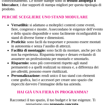
confezionamento. Le nostre stampe sono in
tessuto antipiega o
bloccaluce
, i due supporti di stampa migliori per questa tipologia di
prodotto.
PERCHÉ SCEGLIERE UNO STAND MODULARE
Versatilità:
si adattano a molteplici contesti come eventi,
fiere, congressi e mostre. Assecondano le esigenze dell’evento
e dello spazio disponibile e sono facilmente riconfigurabili in
stand di diverse forme e dimensioni.
Praticità:
sono facili da trasportare e possono essere montati
in autonomia e senza l’ausilio di attrezzi.
Facilità di montaggio:
sono facili da montare, anche per chi
non ha esperienza. Risparmia tempo e denaro evitando di
assumere un professionista per montarlo e smontarlo.
Risparmio:
sono più convenienti rispetto agli stand
permanenti o a quelli realizzati su misura e, a differenza dei
pre-allestiti, possono essere riutilizzati.
Personalizzazione:
rendi unico il tuo stand con elementi
come grafica, luci e accessori per creare uno spazio che
rispecchi davvero l’immagine della tua azienda.
HAI GIÀ UNA FIERA IN PROGRAMMA?
Raccontaci il tuo spazio, il tuo budget e le tue esigenze. Ti
prepariamo una
proposta concreta
.