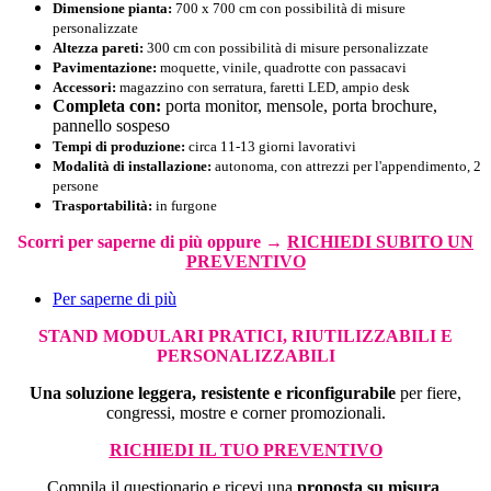
Dimensione pianta:
700 x 700 cm con possibilità di misure
personalizzate
Altezza pareti:
300 cm con possibilità di misure personalizzate
Pavimentazione:
moquette, vinile, quadrotte con passacavi
Accessori:
magazzino con serratura, faretti LED, ampio desk
Completa con:
porta monitor, mensole, porta brochure,
pannello sospeso
Tempi di produzione:
circa 11-13 giorni lavorativi
Modalità di installazione:
autonoma, con
attrezzi per l'appendimento,
2
persone
Trasportabilità:
in furgone
Scorri per saperne di più oppure →
RICHIEDI SUBITO UN
PREVENTIVO
Per saperne di più
STAND MODULARI PRATICI, RIUTILIZZABILI E
PERSONALIZZABILI
Una soluzione leggera, resistente e riconfigurabile
per fiere,
congressi, mostre e corner promozionali.
RICHIEDI IL TUO PREVENTIVO
Compila il questionario e ricevi una
proposta su misura
.